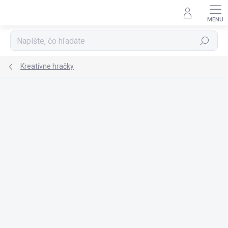
Prejsť
na
obsah
Hľadať
Kreatívne hračky