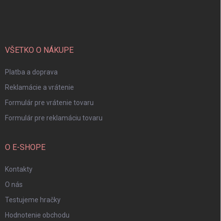
á
p
ä
t
i
VŠETKO O NÁKUPE
e
Platba a doprava
Reklamácie a vrátenie
Formulár pre vrátenie tovaru
Formulár pre reklamáciu tovaru
O E-SHOPE
Kontakty
O nás
Testujeme hračky
Hodnotenie obchodu