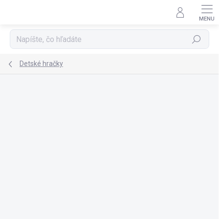
Prejsť
na
obsah
Hľadať
Detské hračky