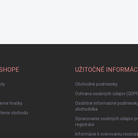
-SHOPE
UŽITOČNÉ INFORMÁC
kty
Obchodné podmienky
Ochrana osobných údajov (GDP
jeme hračky
Osobitné informačné podmienk
obchodníka
tenie obchodu
Spracovanie osobných údajov pr
registrácii
Informácie k overovaniu recenzi