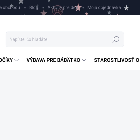
e obchodu
Blog
Aktivity pre deti
Moja objednávka
Hľadať
OČÍKY
VÝBAVA PRE BÁBÄTKO
STAROSTLIVOSŤ O