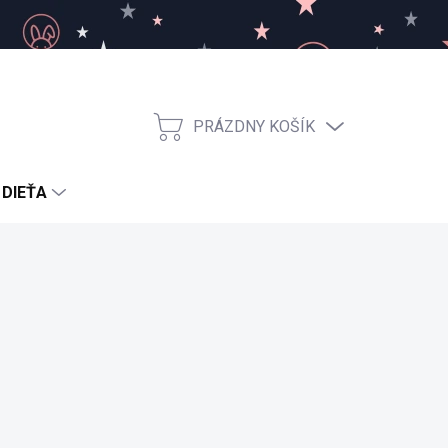
PRÁZDNY KOŠÍK
NÁKUPNÝ
KOŠÍK
 DIEŤA