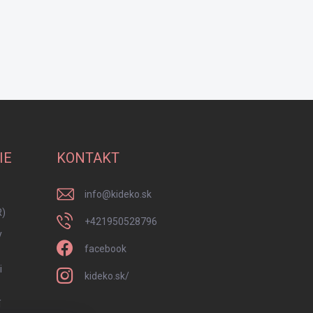
IE
KONTAKT
info
@
kideko.sk
R)
+421950528796
y
facebook
i
kideko.sk/
í