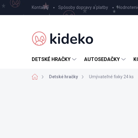
Prejsť
Kontakty
Spôsoby dopravy a platby
Hodnoteni
na
obsah
DETSKÉ HRAČKY
AUTOSEDAČKY
K
Domov
Detské hračky
Umývateľné fixky 24 ks