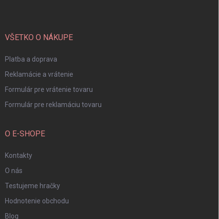
p
ä
t
i
VŠETKO O NÁKUPE
e
Platba a doprava
Reklamácie a vrátenie
Formulár pre vrátenie tovaru
Formulár pre reklamáciu tovaru
O E-SHOPE
Kontakty
O nás
Testujeme hračky
Hodnotenie obchodu
Blog