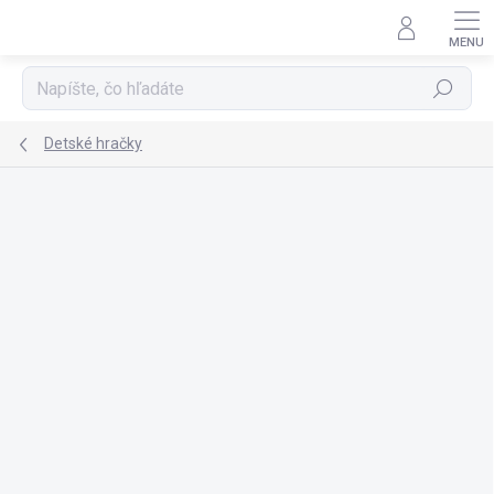
Prejsť
na
obsah
Hľadať
Detské hračky