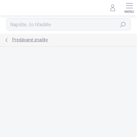
Prejsť
na
obsah
Hľadať
Predávané značky