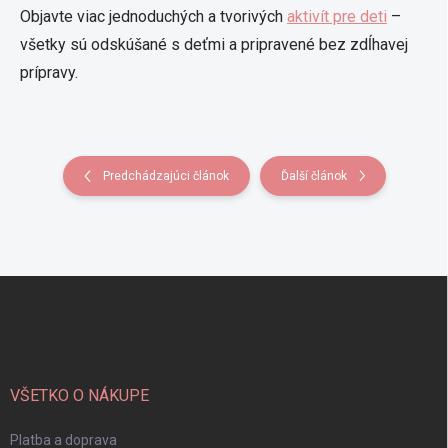
Objavte viac jednoduchých a tvorivých
aktivít pre deti
–
všetky sú odskúšané s deťmi a pripravené bez zdĺhavej
prípravy.
Predchádzajúci článok
Ďalší článok
Z
á
p
ä
t
i
VŠETKO O NÁKUPE
e
Platba a doprava