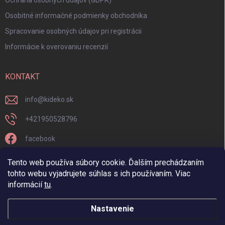
Ochrana osobných údajov (GDPR)
Osobitné informačné podmienky obchodníka
Spracovanie osobných údajov pri registrácii
Informácie k overovaniu recenzií
KONTAKT
info
@
kideko.sk
+421950528796
facebook
kideko.sk/
Tento web používa súbory cookie. Ďalším prechádzaním
tohto webu vyjadrujete súhlas s ich používaním. Viac
informácií
tu
.
Nastavenie