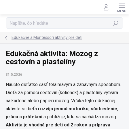
Prejsť
na
obsah
Hľadať
Edukačné a Montessori aktivity pre deti
Edukačná aktivita: Mozog z
cestovín a plastelíny
31.5.2026
Naučte dieťatko časť tela hravým a zábavným spôsobom.
Dieťa za pomoci cestovín (kolienok) a plastelíny vytvára
na kartóne alebo papieri mozog. Vďaka tejto edukačnej
aktivite si dieťa
rozvíja jemnú motoriku, sústredenie,
prácu s prštekmi
a približuje, kde sa nachádza mozog.
Aktivita je vhodná pre deti od 2 rokov a príprava