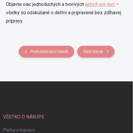
Objavte viac jednoduchých a tvorivých
aktivít pre deti
–
všetky sú odskúšané s deťmi a pripravené bez zdĺhavej
prípravy.
Predchádzajúci článok
Ďalší článok
Z
á
p
ä
t
i
VŠETKO O NÁKUPE
e
Platba a doprava