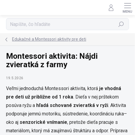
Prejsť
na
obsah
Hľadať
Edukačné a Montessori aktivity pre deti
Montessori aktivita: Nájdi
zvieratká z farmy
19.5.2026
Veľmi jednoduchá Montessori aktivita, ktorá
je vhodná
pre deti už približne od 1 roka
. Dieťa v nej prštekom
posúva ryžu a
hľadá schované zvieratká v ryži
. Aktivita
podporuje jemnú motoriku, sústredenie, koordináciu ruka–
oko aj
senzorické vnímanie
, pretože dieťa pracuje s
materiálom, ktorý má zaujímavú štruktúru a odpor. Príprava