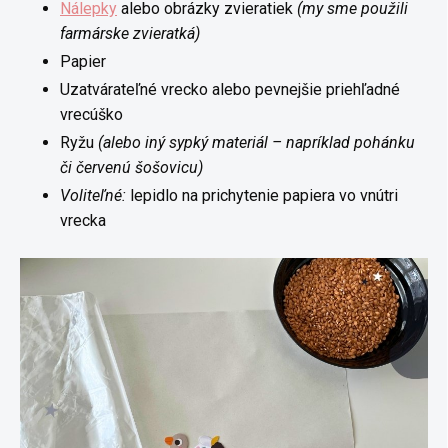
Nálepky
alebo obrázky zvieratiek
(my sme použili
farmárske zvieratká)
Papier
Uzatvárateľné vrecko alebo pevnejšie priehľadné
vrecúško
Ryžu
(alebo iný sypký materiál – napríklad pohánku
či červenú šošovicu)
Voliteľné:
lepidlo na prichytenie papiera vo vnútri
vrecka