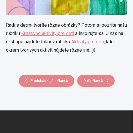
Radi s deťmi tvoríte rôzne obrázky? Potom si pozrite našu
rubriku
Kreatívne aktivity pre deti
a inšpirujte sa. U nás na
e-shope nájdete taktiež rubriku
Aktivity pre deti
, kde
okrem tvorivých aktivít nájdete rôzne iné. :))
Predchádzajúci článok
Ďalší článok
Z
á
p