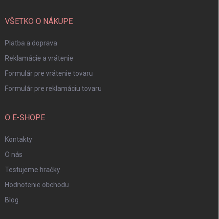
ä
t
i
VŠETKO O NÁKUPE
e
Platba a doprava
Reklamácie a vrátenie
Formulár pre vrátenie tovaru
Formulár pre reklamáciu tovaru
O E-SHOPE
Kontakty
O nás
Testujeme hračky
Hodnotenie obchodu
Blog