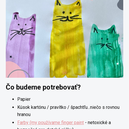
Čo budeme potrebovať?
Papier
Kúsok kartónu / pravítko / špachtľu...niečo s rovnou
hranou
Farby (my používame finger paint
- netoxické a