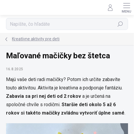
Prejsť
na
obsah
Hľadať
Kreatívne aktivity pre deti
Maľované mačičky bez štetca
16.8.2025
Majú vaše deti radi mačičky? Potom ich určite zabavíte
touto aktivitou. Aktivita je kreatívna a podporuje fantáziu.
Zabavia sa pri nej deti od 2 rokov
a je určená na
spoločné chvíle s rodičmi.
Staršie deti okolo 5 až 6
rokov si takéto mačičky zvládnu vytvoriť úplne samé
.