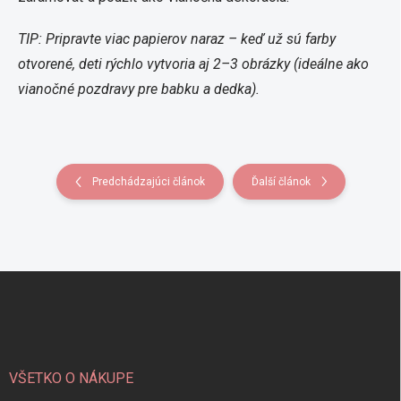
TIP: Pripravte viac papierov naraz – keď už sú farby
otvorené, deti rýchlo vytvoria aj 2–3 obrázky (ideálne ako
vianočné pozdravy pre babku a dedka).
Predchádzajúci článok
Ďalší článok
Z
á
p
ä
t
i
VŠETKO O NÁKUPE
e