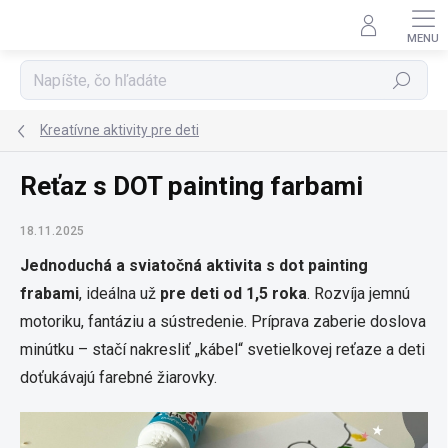
Prejsť
na
obsah
Hľadať
Kreatívne aktivity pre deti
Reťaz s DOT painting farbami
18.11.2025
Jednoduchá a sviatočná aktivita s dot painting
frabami
, ideálna už
pre
deti od 1,5 roka
. Rozvíja jemnú
motoriku, fantáziu a sústredenie. Príprava zaberie doslova
minútku – stačí nakresliť „kábel“ svetielkovej reťaze a deti
doťukávajú farebné žiarovky.