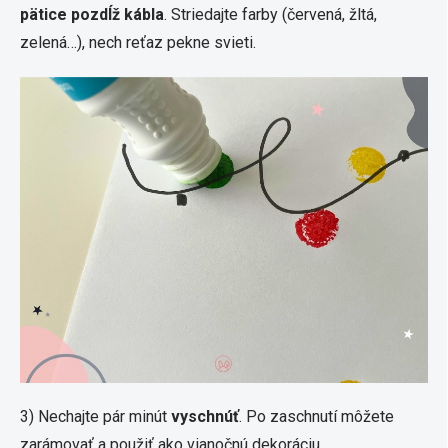
pätice pozdĺž kábla
. Striedajte farby (červená, žltá,
zelená…), nech reťaz pekne svieti.
3) Nechajte pár minút
vyschnúť
. Po zaschnutí môžete
zarámovať a použiť ako vianočnú dekoráciu.