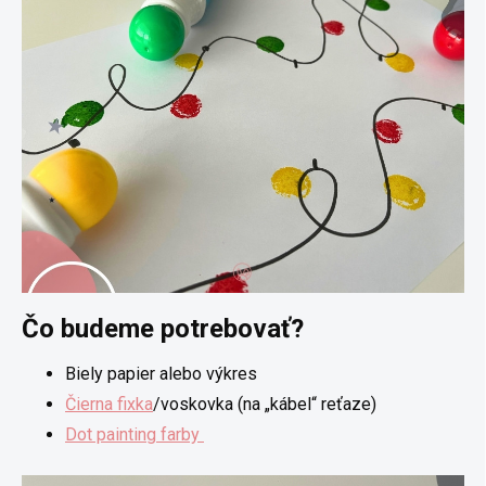
Čo budeme potrebovať?
Biely papier alebo výkres
Čierna fixka
/voskovka (na „kábel“ reťaze)
Dot painting farby