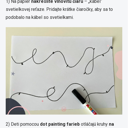
1) Na papier
nakreslite vlnovitú čiaru
– „kábel“
svetielkovej reťaze. Pridajte krátke čiaročky, aby sa to
podobalo na kábel so svetielkami.
2) Deti pomocou
dot painting farieb
otláčajú kruhy
na