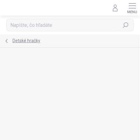
Prejsť
na
obsah
Hľadať
Detské hračky