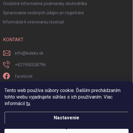
Osobitné informačné podmienky obchodníka
Spracovanie osobných údajov pri registrácii
Informácie k overovaniu recenzií
KONTAKT
info
@
kideko.sk
+421950528796
facebook
kideko.sk/
Tento web používa súbory cookie. Ďalším prechádzaním
tohto webu vyjadrujete súhlas s ich používaním. Viac
informácií
tu
.
Nastavenie