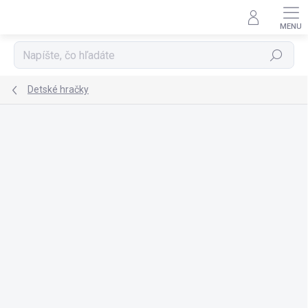
Prejsť
na
obsah
Hľadať
Detské hračky