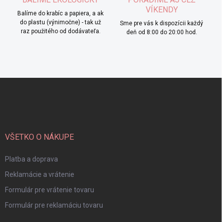
VÍKENDY
Balíme do krabíc a papiera, a ak
do plastu (výnimočne) - tak už
Sme pre vás k dispozícii každý
raz použitého od dodávateľa.
deň od 8:00 do 20:00 hod.
Z
á
p
ä
t
i
VŠETKO O NÁKUPE
e
Platba a doprava
Reklamácie a vrátenie
Formulár pre vrátenie tovaru
Formulár pre reklamáciu tovaru