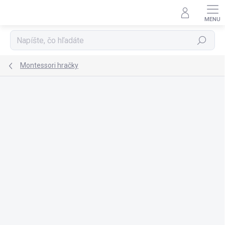
Prejsť
na
obsah
Hľadať
Montessori hračky