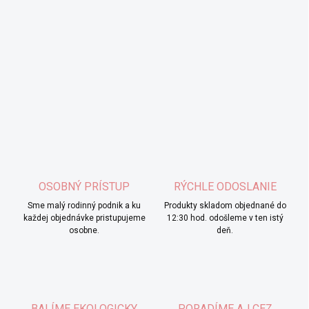
OSOBNÝ PRÍSTUP
RÝCHLE ODOSLANIE
Sme malý rodinný podnik a ku
Produkty skladom objednané do
každej objednávke pristupujeme
12:30 hod. odošleme v ten istý
osobne.
deň.
BALÍME EKOLOGICKY
PORADÍME AJ CEZ