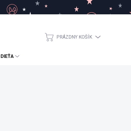
PRÁZDNY KOŠÍK
NÁKUPNÝ
KOŠÍK
 DIEŤA