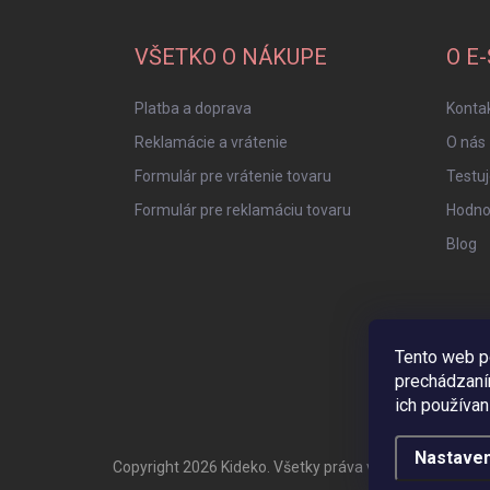
á
p
ä
VŠETKO O NÁKUPE
O E
t
i
Platba a doprava
Konta
e
Reklamácie a vrátenie
O nás
Formulár pre vrátenie tovaru
Testu
Formulár pre reklamáciu tovaru
Hodno
Blog
Tento web p
prechádzaní
ich používan
Nastaven
Copyright 2026
Kideko
. Všetky práva vyhradené.