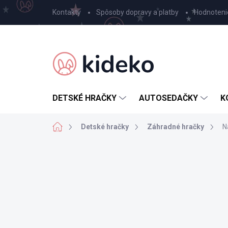
Prejsť
Kontakty
Spôsoby dopravy a platby
Hodnoteni
na
obsah
DETSKÉ HRAČKY
AUTOSEDAČKY
K
Domov
Detské hračky
Záhradné hračky
N