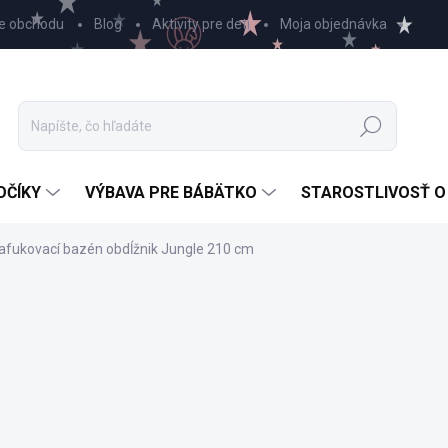
e obchodu
Blog
Aktivity pre deti
Moja objednávka
Hľadať
OČÍKY
VÝBAVA PRE BÁBÄTKO
STAROSTLIVOSŤ O
afukovací bazén obdĺžnik Jungle 210 cm