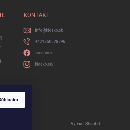
IE
KONTAKT
info
@
kideko.sk
R)
+421950528796
y
facebook
i
kideko.sk/
í
Súhlasím
Vytvoril Shoptet