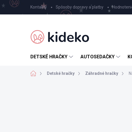
Prejsť
Kontakty
Spôsoby dopravy a platby
Hodnoteni
na
obsah
DETSKÉ HRAČKY
AUTOSEDAČKY
K
Domov
Detské hračky
Záhradné hračky
N