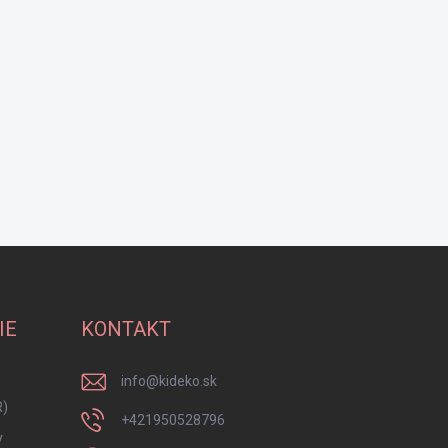
IE
KONTAKT
info
@
kideko.sk
R)
+421950528796
y