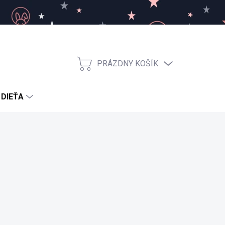
PRÁZDNY KOŠÍK
NÁKUPNÝ
KOŠÍK
 DIEŤA