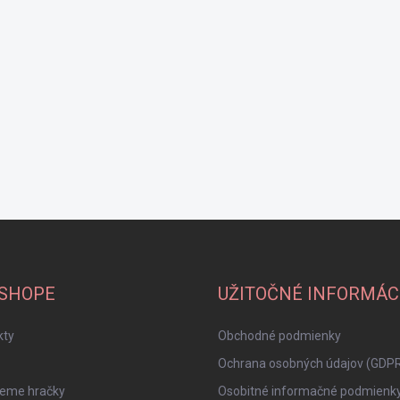
-SHOPE
UŽITOČNÉ INFORMÁC
kty
Obchodné podmienky
Ochrana osobných údajov (GDP
jeme hračky
Osobitné informačné podmienk