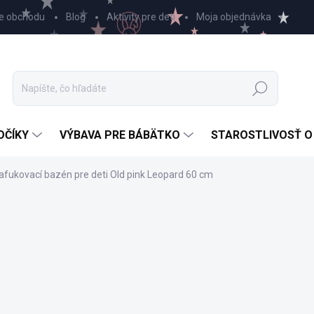
e obchodu
Blog
Aktivity pre deti
Moja objednávka
Hľadať
OČÍKY
VÝBAVA PRE BÁBÄTKO
STAROSTLIVOSŤ O
afukovací bazén pre deti Old pink Leopard 60 cm