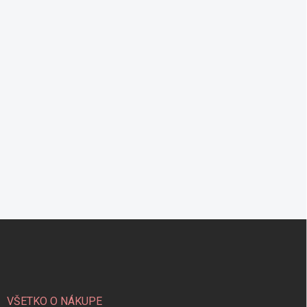
Z
á
p
ä
t
i
VŠETKO O NÁKUPE