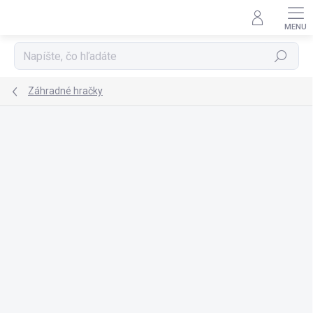
Prejsť
na
obsah
Hľadať
Záhradné hračky