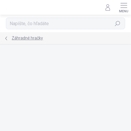
Prejsť
na
obsah
Hľadať
Záhradné hračky