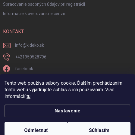
Spracovanie osobných údajov pri registrácii
Informácie k overovaniu recenzií
KONTAKT
info
@
kideko.sk
+421950528796
facebook
kideko.sk/
Tento web používa súbory cookie. Ďalším prechádzaním
tohto webu vyjadrujete súhlas s ich používaním. Viac
informácií
tu
.
Nastavenie
Copyright 2026
Kideko
. Všetky práva vyhradené.
Odmietnuť
Súhlasím