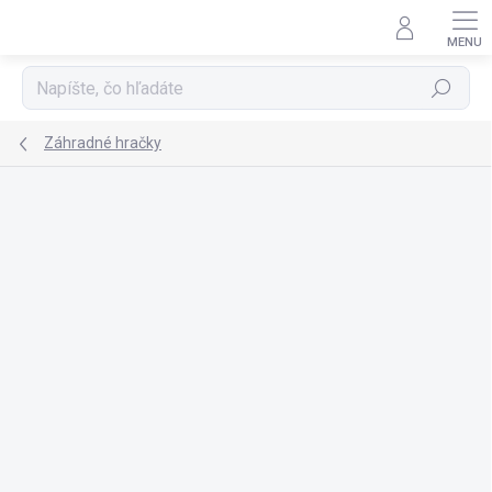
Prejsť
na
obsah
Hľadať
Záhradné hračky