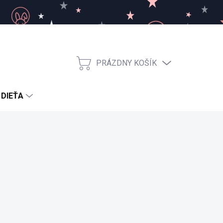
PRÁZDNY KOŠÍK
NÁKUPNÝ
KOŠÍK
 DIEŤA