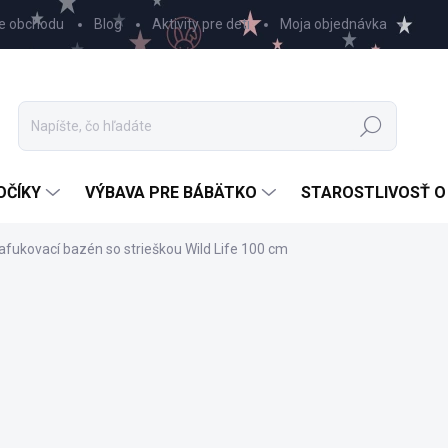
e obchodu
Blog
Aktivity pre deti
Moja objednávka
Hľadať
OČÍKY
VÝBAVA PRE BÁBÄTKO
STAROSTLIVOSŤ O
afukovací bazén so strieškou Wild Life 100 cm