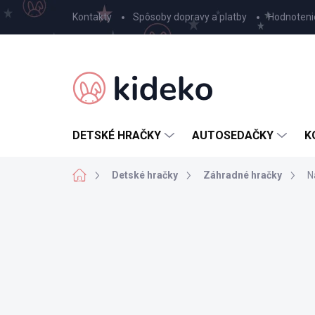
Prejsť
Kontakty
Spôsoby dopravy a platby
Hodnoteni
na
obsah
DETSKÉ HRAČKY
AUTOSEDAČKY
K
Domov
Detské hračky
Záhradné hračky
N