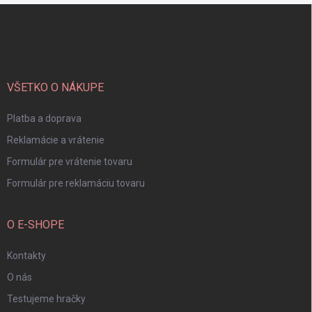
Z
á
p
ä
t
i
VŠETKO O NÁKUPE
e
Platba a doprava
Reklamácie a vrátenie
Formulár pre vrátenie tovaru
Formulár pre reklamáciu tovaru
O E-SHOPE
Kontakty
O nás
Testujeme hračky