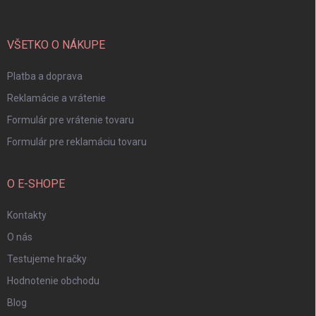
ä
t
i
VŠETKO O NÁKUPE
e
Platba a doprava
Reklamácie a vrátenie
Formulár pre vrátenie tovaru
Formulár pre reklamáciu tovaru
O E-SHOPE
Kontakty
O nás
Testujeme hračky
Hodnotenie obchodu
Blog