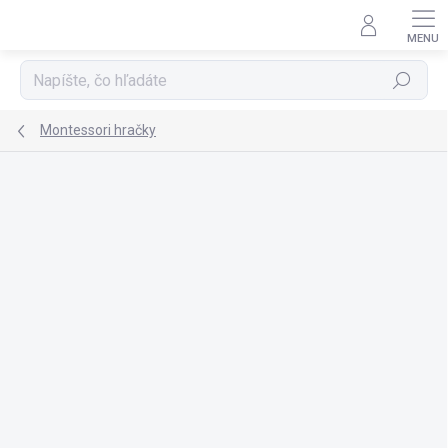
Prejsť
na
obsah
Hľadať
Montessori hračky