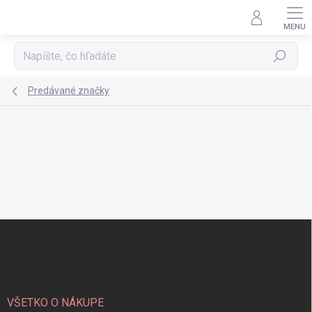
Prejsť
na
obsah
Hľadať
Predávané značky
Z
á
p
ä
t
i
VŠETKO O NÁKUPE