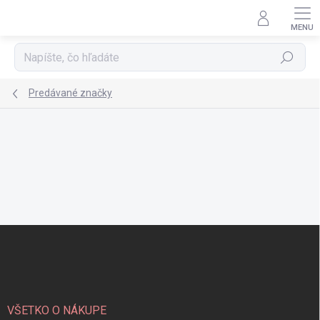
Prejsť
na
obsah
Hľadať
Predávané značky
Z
á
p
ä
t
i
VŠETKO O NÁKUPE