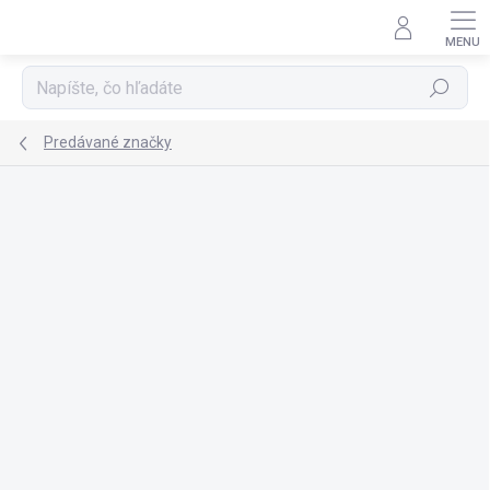
Prejsť
na
obsah
Hľadať
Predávané značky