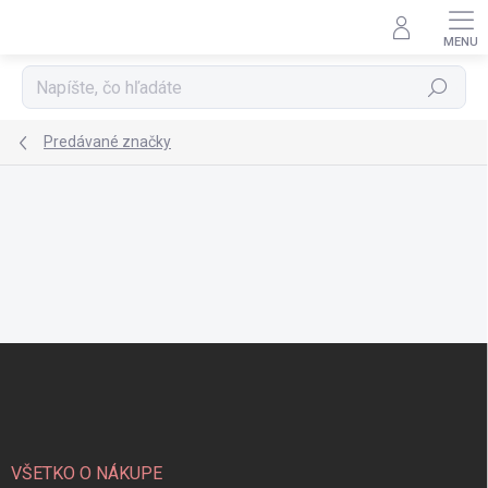
Prejsť
na
obsah
Hľadať
Predávané značky
Z
á
p
ä
t
i
VŠETKO O NÁKUPE