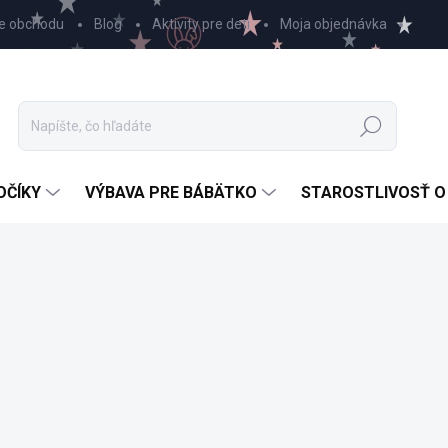
e obchodu
Blog
Aktivity pre deti
Moja objednávka
Hľadať
OČÍKY
VÝBAVA PRE BÁBÄTKO
STAROSTLIVOSŤ O