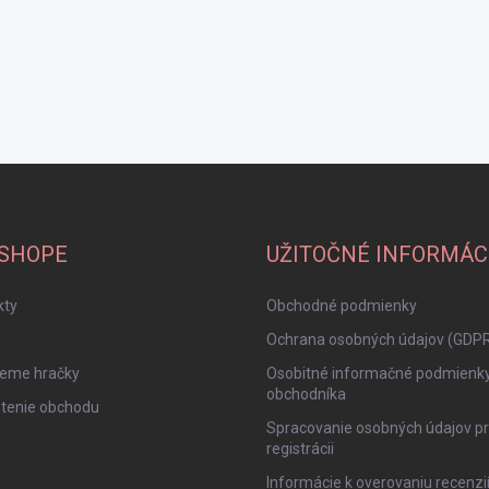
-SHOPE
UŽITOČNÉ INFORMÁC
kty
Obchodné podmienky
Ochrana osobných údajov (GDP
jeme hračky
Osobitné informačné podmienk
obchodníka
tenie obchodu
Spracovanie osobných údajov pr
registrácii
Informácie k overovaniu recenzi