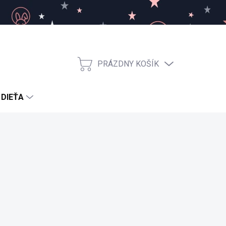
PRÁZDNY KOŠÍK
NÁKUPNÝ
KOŠÍK
 DIEŤA