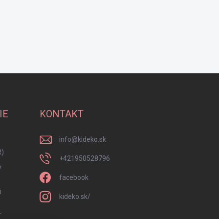
IE
KONTAKT
info
@
kideko.sk
R)
+421950528796
y
facebook
i
kideko.sk/
í