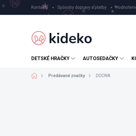
Prejsť
Kontakty
Spôsoby dopravy a platby
Hodnoteni
na
obsah
DETSKÉ HRAČKY
AUTOSEDAČKY
K
Domov
Predávané značky
DOONA