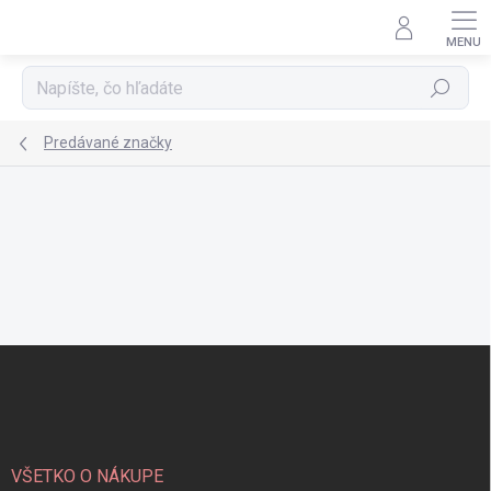
Prejsť
na
obsah
Hľadať
Predávané značky
Z
á
p
ä
t
i
VŠETKO O NÁKUPE