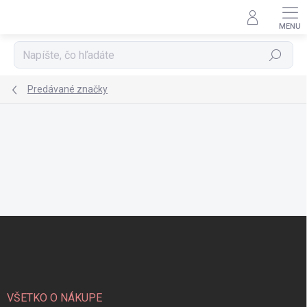
Prejsť
na
obsah
Hľadať
Predávané značky
Z
á
p
ä
t
i
VŠETKO O NÁKUPE