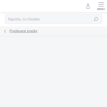
Prejsť
na
obsah
Hľadať
Predávané značky