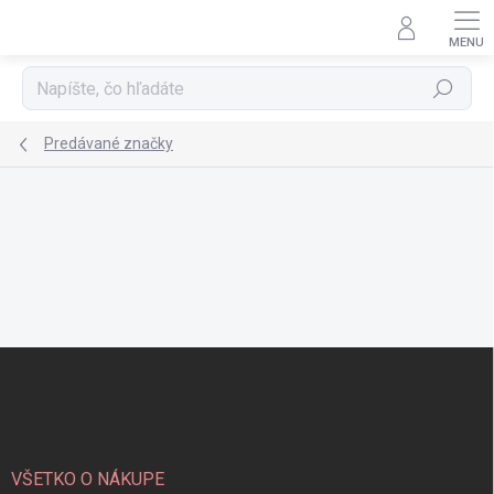
Prejsť
na
obsah
Hľadať
Predávané značky
Z
á
p
ä
t
i
VŠETKO O NÁKUPE