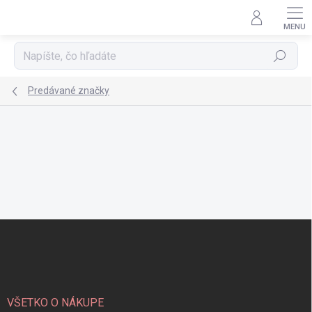
Prejsť
na
obsah
Hľadať
Predávané značky
Z
á
p
ä
t
i
VŠETKO O NÁKUPE