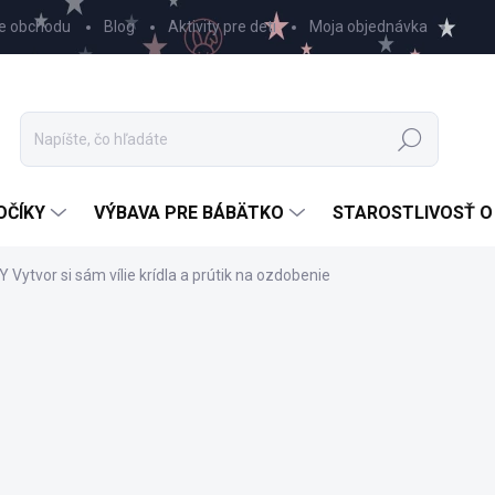
e obchodu
Blog
Aktivity pre deti
Moja objednávka
Hľadať
OČÍKY
VÝBAVA PRE BÁBÄTKO
STAROSTLIVOSŤ O
Y Vytvor si sám vílie krídla a prútik na ozdobenie