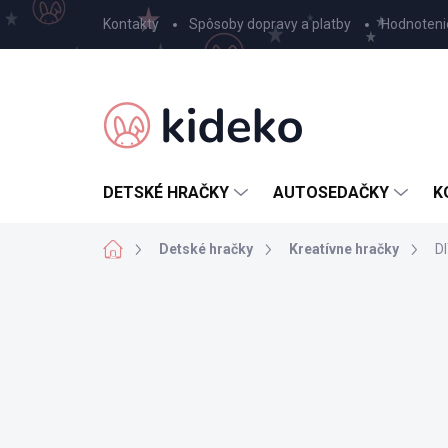
Prejsť
Kontakty
Spôsoby dopravy a platby
Hodnoteni
na
obsah
DETSKÉ HRAČKY
AUTOSEDAČKY
K
Domov
Detské hračky
Kreatívne hračky
DI