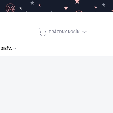
PRÁZDNY KOŠÍK
NÁKUPNÝ
KOŠÍK
 DIEŤA