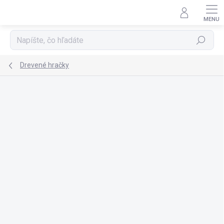
Prejsť
na
obsah
Hľadať
Drevené hračky