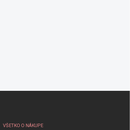
Z
á
p
ä
t
i
VŠETKO O NÁKUPE