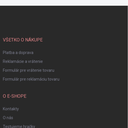
Z
á
p
ä
t
i
VŠETKO O NÁKUPE
e
Platba a doprava
Reklamácie a vrátenie
Formulár pre vrátenie tovaru
Formulár pre reklamáciu tovaru
O E-SHOPE
Kontakty
O nás
Testujeme hračky