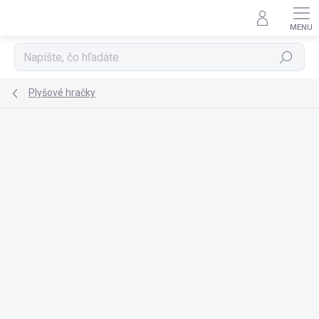
Prejsť
na
obsah
Hľadať
Plyšové hračky