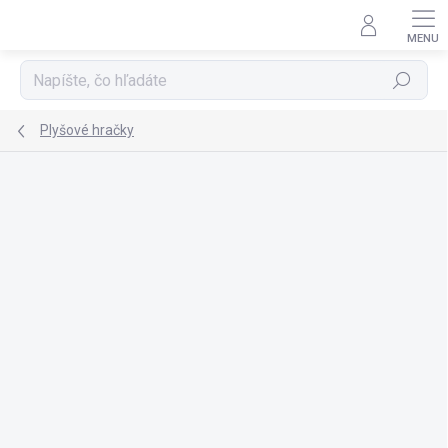
Prejsť
na
obsah
Hľadať
Plyšové hračky