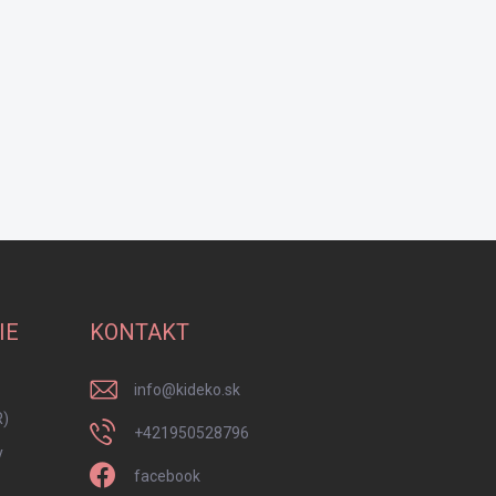
IE
KONTAKT
info
@
kideko.sk
R)
+421950528796
y
facebook