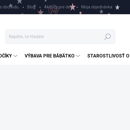
e obchodu
Blog
Aktivity pre deti
Moja objednávka
Hľadať
OČÍKY
VÝBAVA PRE BÁBÄTKO
STAROSTLIVOSŤ O