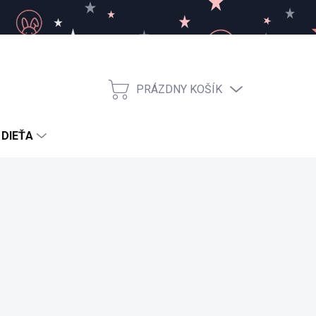
PRÁZDNY KOŠÍK
NÁKUPNÝ
KOŠÍK
 DIEŤA