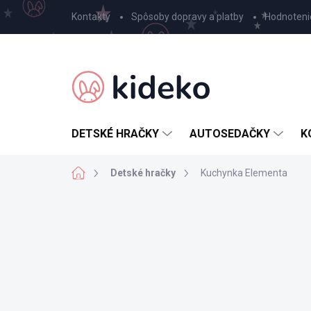
Prejsť
Kontakty
Spôsoby dopravy a platby
Hodnoteni
na
obsah
DETSKÉ HRAČKY
AUTOSEDAČKY
K
Domov
Detské hračky
Kuchynka Elementa