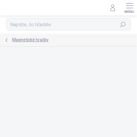
Prejsť
na
obsah
Hľadať
Magnetické hračky