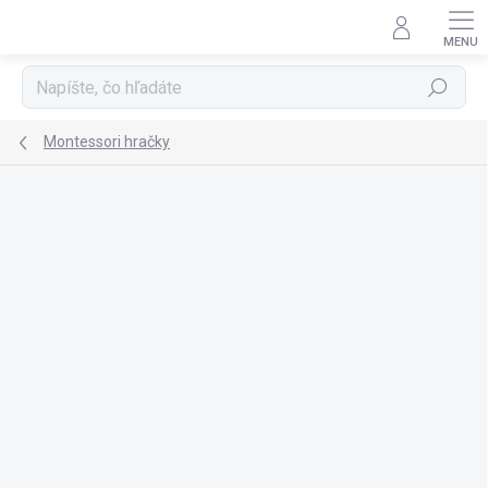
Prejsť
na
obsah
Hľadať
Montessori hračky