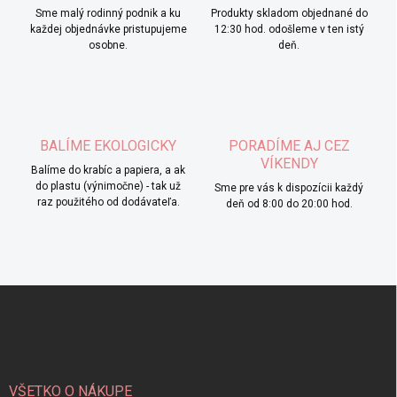
Sme malý rodinný podnik a ku
Produkty skladom objednané do
každej objednávke pristupujeme
12:30 hod. odošleme v ten istý
osobne.
deň.
BALÍME EKOLOGICKY
PORADÍME AJ CEZ
VÍKENDY
Balíme do krabíc a papiera, a ak
do plastu (výnimočne) - tak už
Sme pre vás k dispozícii každý
raz použitého od dodávateľa.
deň od 8:00 do 20:00 hod.
Z
á
p
ä
t
i
VŠETKO O NÁKUPE