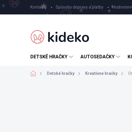
Prejsť
Kontakty
Spôsoby dopravy a platby
Hodnoteni
na
obsah
DETSKÉ HRAČKY
AUTOSEDAČKY
K
Domov
Detské hračky
Kreatívne hračky
O