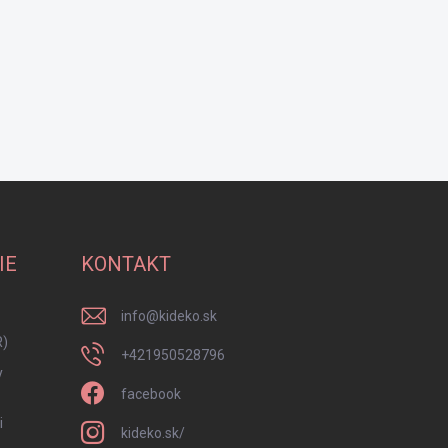
IE
KONTAKT
info
@
kideko.sk
R)
+421950528796
y
facebook
i
kideko.sk/