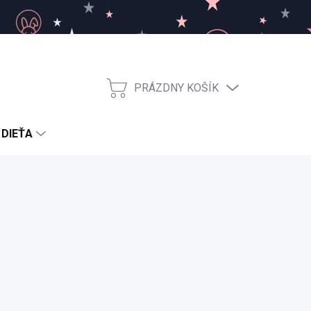
PRÁZDNY KOŠÍK
NÁKUPNÝ
KOŠÍK
 DIEŤA