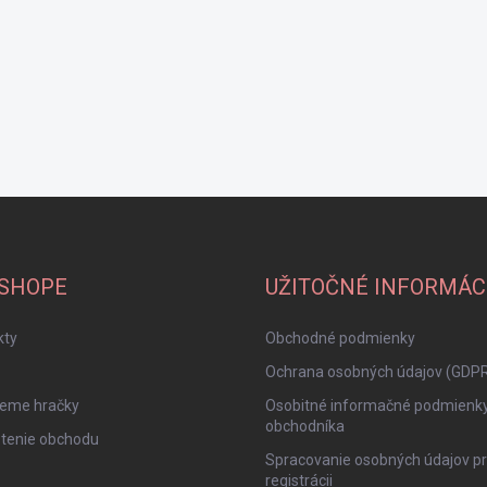
-SHOPE
UŽITOČNÉ INFORMÁC
kty
Obchodné podmienky
Ochrana osobných údajov (GDP
jeme hračky
Osobitné informačné podmienk
obchodníka
tenie obchodu
Spracovanie osobných údajov pr
registrácii