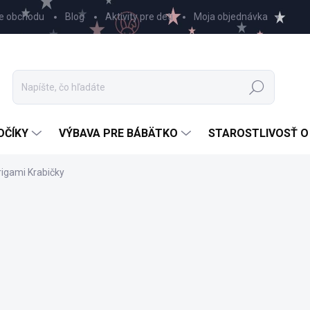
e obchodu
Blog
Aktivity pre deti
Moja objednávka
Hľadať
OČÍKY
VÝBAVA PRE BÁBÄTKO
STAROSTLIVOSŤ O
rigami Krabičky