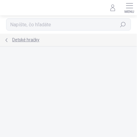
Prejsť
na
obsah
Hľadať
Detské hračky