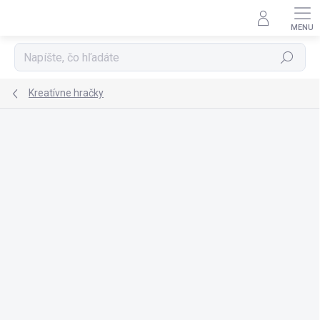
Prejsť
na
obsah
Hľadať
Kreatívne hračky