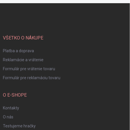
Z
á
p
ä
t
i
VŠETKO O NÁKUPE
e
Platba a doprava
Reklamácie a vrátenie
Formulár pre vrátenie tovaru
Formulár pre reklamáciu tovaru
O E-SHOPE
Kontakty
O nás
Testujeme hračky