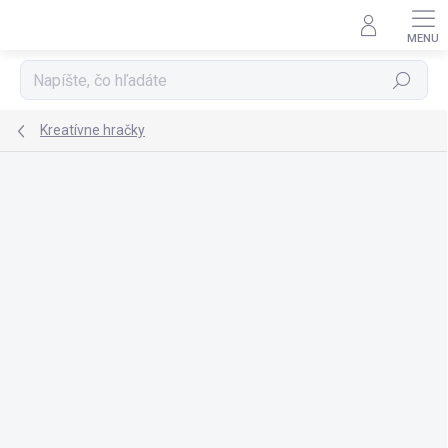
Prejsť
na
obsah
Hľadať
Kreatívne hračky