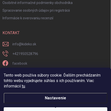
Osobitné informačné podmienky obchodníka
Spracovanie osobných údajov pri registrácii
Informácie k overovaniu recenzií
KONTAKT
info
@
kideko.sk
+421950528796
facebook
kideko.sk/
Tento web používa súbory cookie. Ďalším prechádzaním
tohto webu vyjadrujete súhlas s ich používaním. Viac
informácií
tu
.
Nastavenie