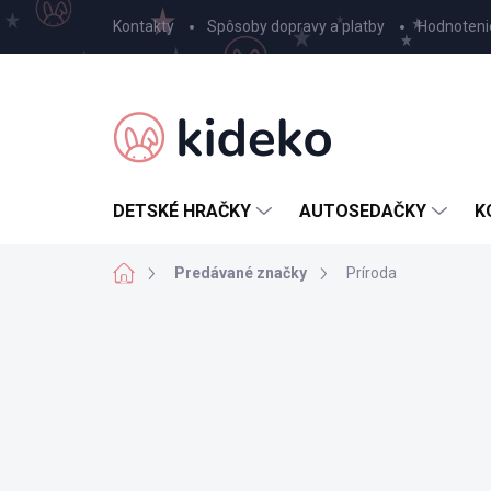
Prejsť
Kontakty
Spôsoby dopravy a platby
Hodnoteni
na
obsah
DETSKÉ HRAČKY
AUTOSEDAČKY
K
Domov
Predávané značky
Príroda