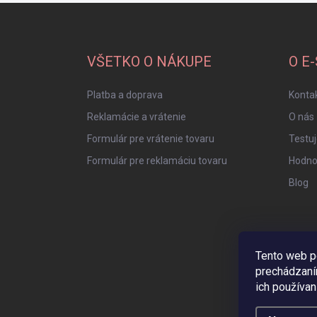
Z
á
p
ä
VŠETKO O NÁKUPE
O E
t
i
Platba a doprava
Konta
e
Reklamácie a vrátenie
O nás
Formulár pre vrátenie tovaru
Testu
Formulár pre reklamáciu tovaru
Hodno
Blog
Tento web p
prechádzaní
ich používan