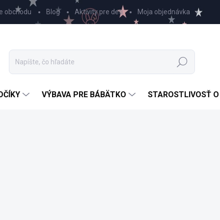
e obchodu
Blog
Aktivity pre deti
Moja objednávka
Hľadať
OČÍKY
VÝBAVA PRE BÁBÄTKO
STAROSTLIVOSŤ O