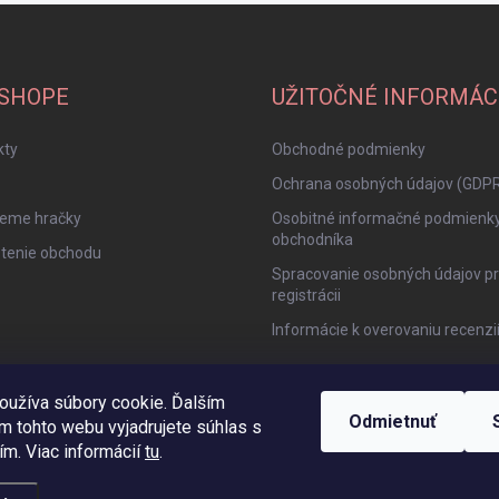
-SHOPE
UŽITOČNÉ INFORMÁC
kty
Obchodné podmienky
Ochrana osobných údajov (GDP
jeme hračky
Osobitné informačné podmienk
obchodníka
tenie obchodu
Spracovanie osobných údajov pr
registrácii
Informácie k overovaniu recenzi
oužíva súbory cookie. Ďalším
Odmietnuť
m tohto webu vyjadrujete súhlas s
ím. Viac informácií
tu
.