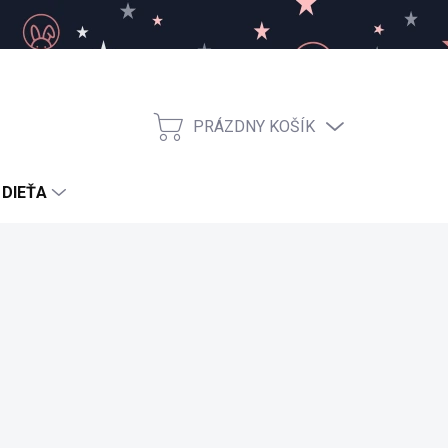
PRÁZDNY KOŠÍK
NÁKUPNÝ
KOŠÍK
 DIEŤA