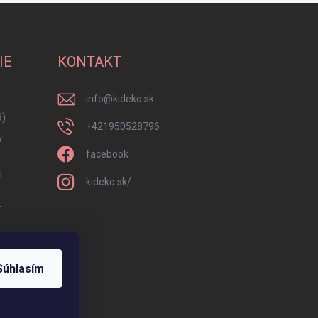
IE
KONTAKT
info
@
kideko.sk
R)
+421950528796
y
facebook
i
kideko.sk/
í
Súhlasím