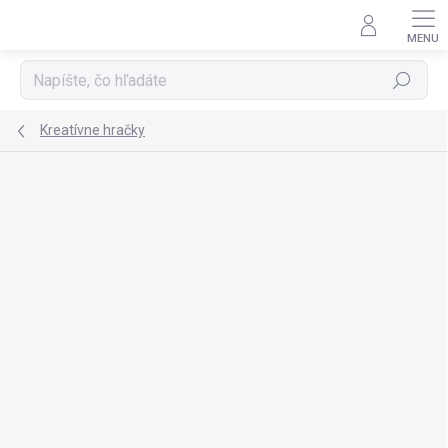
Prejsť
na
obsah
Hľadať
Kreatívne hračky