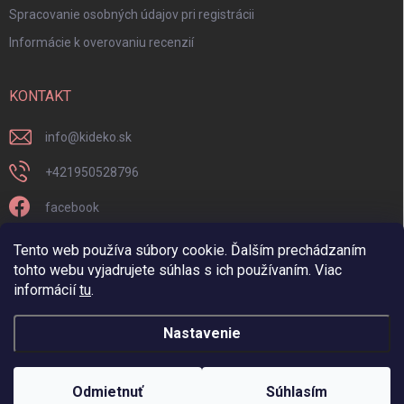
Spracovanie osobných údajov pri registrácii
Informácie k overovaniu recenzií
KONTAKT
info
@
kideko.sk
+421950528796
facebook
kideko.sk/
Tento web používa súbory cookie. Ďalším prechádzaním
tohto webu vyjadrujete súhlas s ich používaním. Viac
informácií
tu
.
Nastavenie
Copyright 2026
Kideko
. Všetky práva vyhradené.
Odmietnuť
Súhlasím