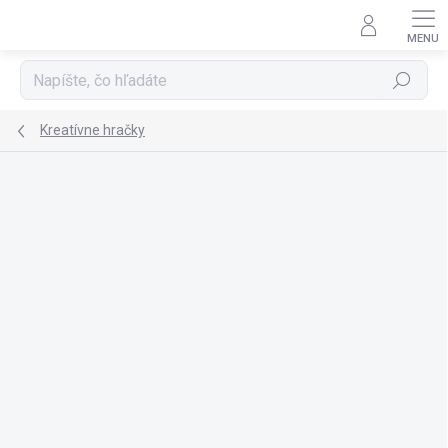
Prejsť
na
obsah
Hľadať
Kreatívne hračky