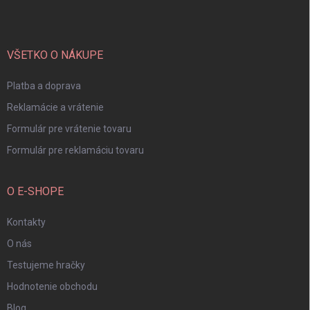
p
ä
t
i
VŠETKO O NÁKUPE
e
Platba a doprava
Reklamácie a vrátenie
Formulár pre vrátenie tovaru
Formulár pre reklamáciu tovaru
O E-SHOPE
Kontakty
O nás
Testujeme hračky
Hodnotenie obchodu
Blog