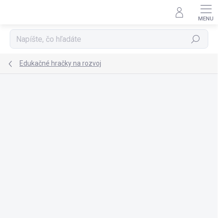
Prejsť
na
obsah
Hľadať
Edukačné hračky na rozvoj