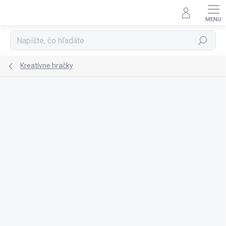
Prejsť
na
obsah
Hľadať
Kreatívne hračky