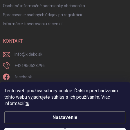
Osobitné informačné podmienky obchodníka
Spracovanie osobných údajov pri registrácii
Informácie k overovaniu recenzií
KONTAKT
info
@
kideko.sk
+421950528796
facebook
kideko.sk/
Tento web používa súbory cookie. Ďalším prechádzaním
tohto webu vyjadrujete súhlas s ich používaním. Viac
informácií
tu
.
Nastavenie