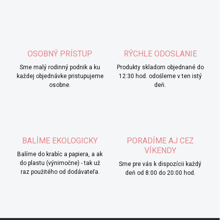
OSOBNÝ PRÍSTUP
RÝCHLE ODOSLANIE
Sme malý rodinný podnik a ku
Produkty skladom objednané do
každej objednávke pristupujeme
12:30 hod. odošleme v ten istý
osobne.
deň.
BALÍME EKOLOGICKY
PORADÍME AJ CEZ
VÍKENDY
Balíme do krabíc a papiera, a ak
do plastu (výnimočne) - tak už
Sme pre vás k dispozícii každý
raz použitého od dodávateľa.
deň od 8:00 do 20:00 hod.