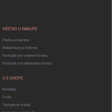
Z
á
p
ä
t
i
VŠETKO O NÁKUPE
e
Platba a doprava
Reklamácie a vrátenie
Formulár pre vrátenie tovaru
Formulár pre reklamáciu tovaru
O E-SHOPE
Kontakty
O nás
Testujeme hračky