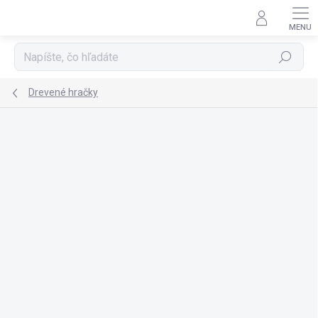
Prejsť
na
obsah
Hľadať
Drevené hračky