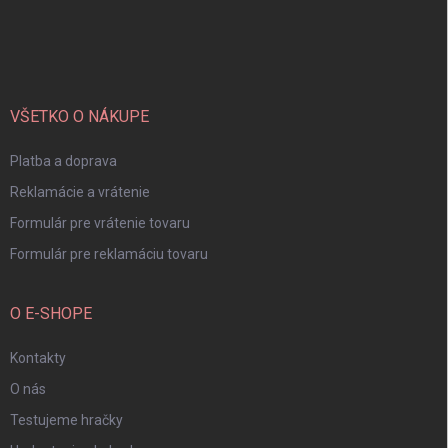
Z
á
p
ä
t
i
VŠETKO O NÁKUPE
e
Platba a doprava
Reklamácie a vrátenie
Formulár pre vrátenie tovaru
Formulár pre reklamáciu tovaru
O E-SHOPE
Kontakty
O nás
Testujeme hračky