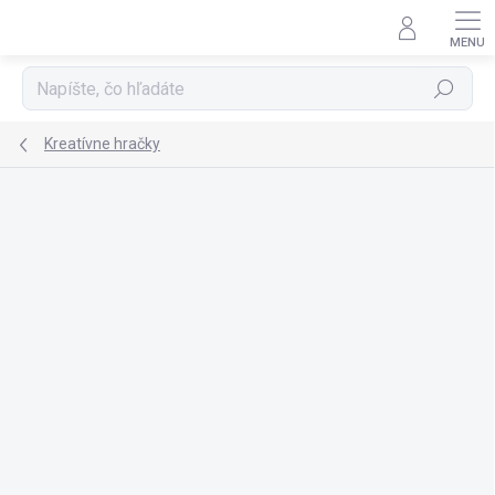
Prejsť
na
obsah
Hľadať
Kreatívne hračky